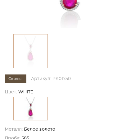
Артикул: PK01750
Скидка
Цвет:
WHITE
Металл:
Белое золото
Проба:
585