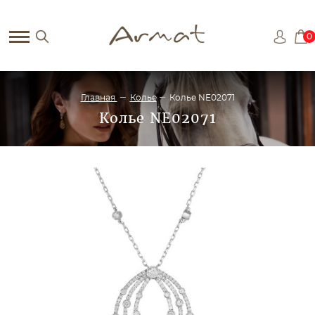
0
Главная
Колье
Колье NE02071
Колье NE02071