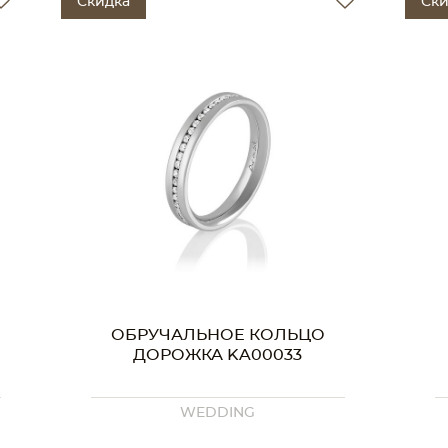
Скидка
Ски
ОБРУЧАЛЬНОЕ КОЛЬЦО
KA21149
WEDDING