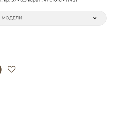
кр. 57 - 0.3 карат , чистота - F/VS1
 МОДЕЛИ