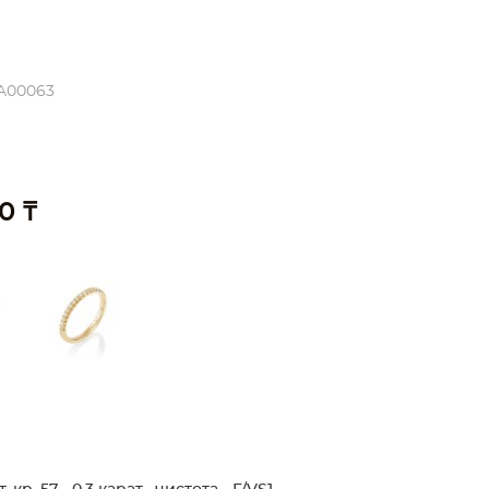
KA00063
0 ₸