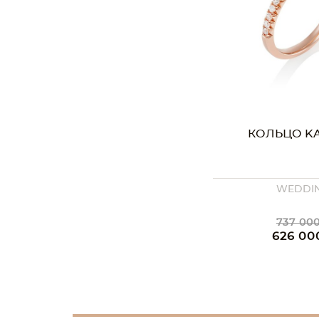
КОЛЬЦО K
WEDDI
737 000
626 00