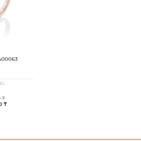
A00063
NG
 ₸
0 ₸