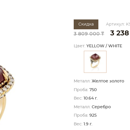
Скидка
Артикул: K
3 238
3 809 000 ₸
Цвет:
YELLOW / WHITE
Металл:
Желтое золото
Проба:
750
Вес:
10.64 г.
Металл:
Серебро
Проба:
925
Вес:
1.9 г.