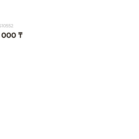
S10552
 000 ₸