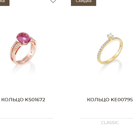
ка
Скидка
КОЛЬЦО KS01672
КОЛЬЦО KE00795
CLASSIC