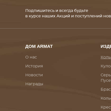
Подпишитесь и всегда будьте
в курсе наших Акций и поступлений но
ДОМ ARMAT
ИЗД
О нас
Коль
История
Куло
Новости
Серь
Пусе
Награды
Брас
Коль
Крес