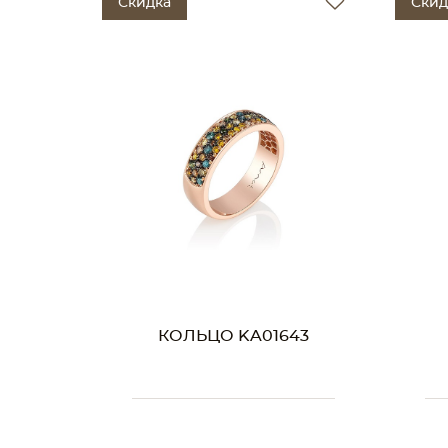
Скидка
Скид
КОЛЬЦО KA01643