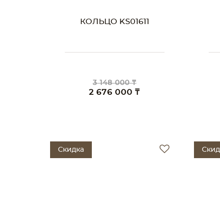
КОЛЬЦО KS01611
3 148 000 ₸
2 676 000 ₸
Скидка
Скид