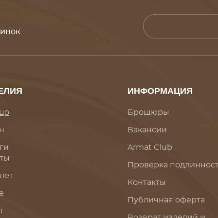
винок
ЕЛИЯ
ИНФОРМАЦИЯ
цо
Брошюры
н
Вакансии
ги
Armat Club
ты
Проверка подлиннос
лет
Контакты
е
Публичная оферта
т
Возврат изделий и