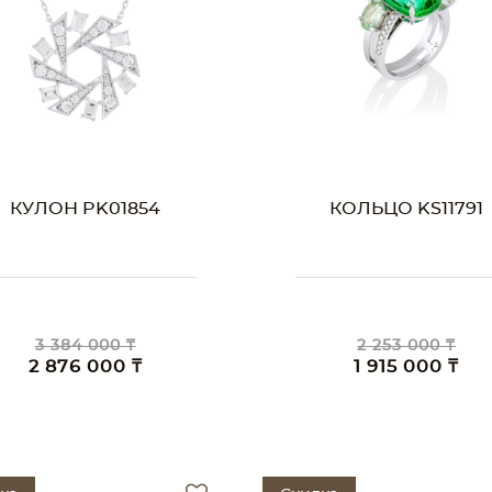
КУЛОН PK01854
КОЛЬЦО KS11791
3 384 000 ₸
2 253 000 ₸
2 876 000 ₸
1 915 000 ₸