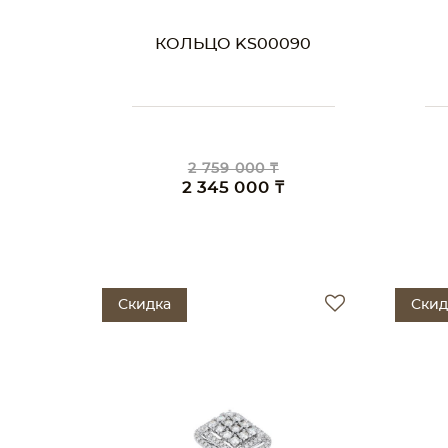
КОЛЬЦО KS00090
2 759 000 ₸
2 345 000 ₸
Скидка
Скид