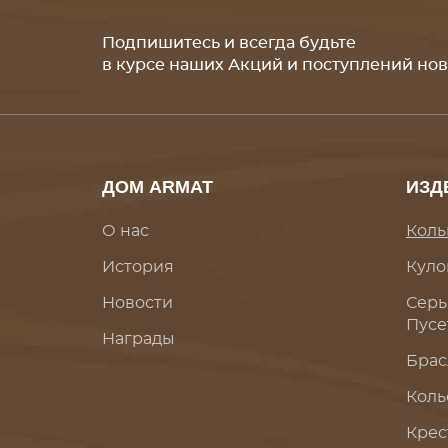
Подпишитесь и всегда будьте
в курсе наших Акций и поступлений но
ДОМ ARMAT
ИЗД
О нас
Коль
История
Куло
Новости
Серь
Пусе
Награды
Брас
Коль
Крес