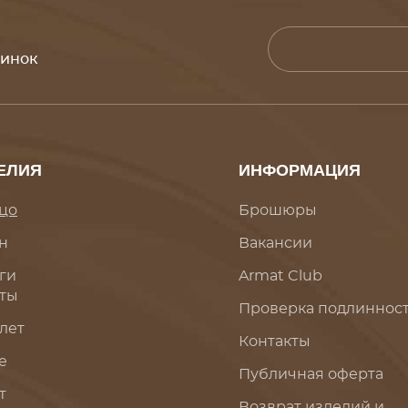
винок
ЕЛИЯ
ИНФОРМАЦИЯ
цо
Брошюры
н
Вакансии
ги
Armat Club
ты
Проверка подлиннос
лет
Контакты
е
Публичная оферта
т
Возврат изделий и