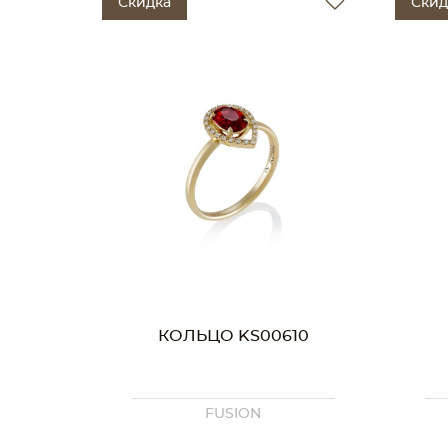
Скидка
Скид
КОЛЬЦО KS00610
FUSION