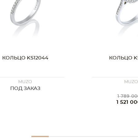
КОЛЬЦО KS11254
MUZO
1 789 000 ₸
1 521 000 ₸