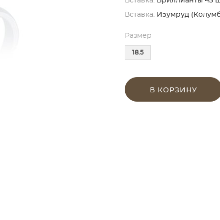
Вставка:
Бриллианты 43 шт. 
Вставка:
Изумруд (Колумби
Размер
18.5
В КОРЗИНУ