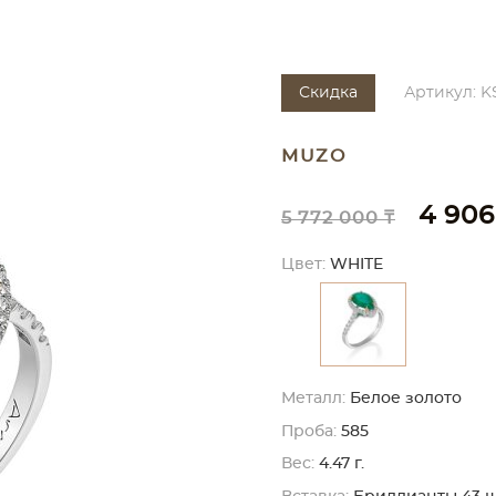
Скидка
Артикул: K
MUZO
4 906
5 772 000 ₸
Цвет:
WHITE
Металл:
Белое золото
Проба:
585
Вес:
4.47 г.