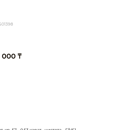
S01398
 000 ₸