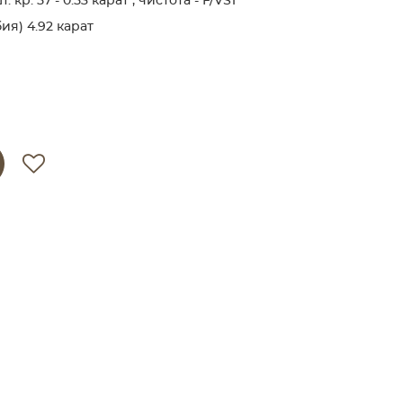
кр. 57 - 0.53 карат , чистота - F/VS1
я) 4.92 карат