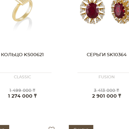
КОЛЬЦО KS00621
СЕРЬГИ SK10364
CLASSIC
FUSION
1 499 000 ₸
3 413 000 ₸
1 274 000 ₸
2 901 000 ₸