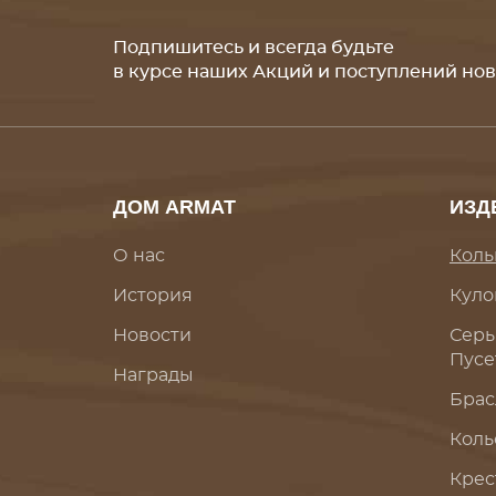
Подпишитесь и всегда будьте
в курсе наших Акций и поступлений но
ДОМ ARMAT
ИЗД
О нас
Коль
История
Куло
Новости
Серь
Пусе
Награды
Брас
Коль
Крес