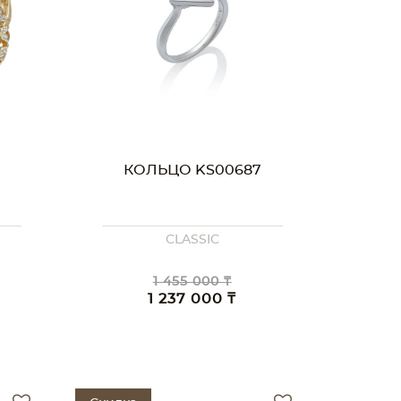
КОЛЬЦО KS00687
CLASSIC
1 455 000 ₸
1 237 000 ₸