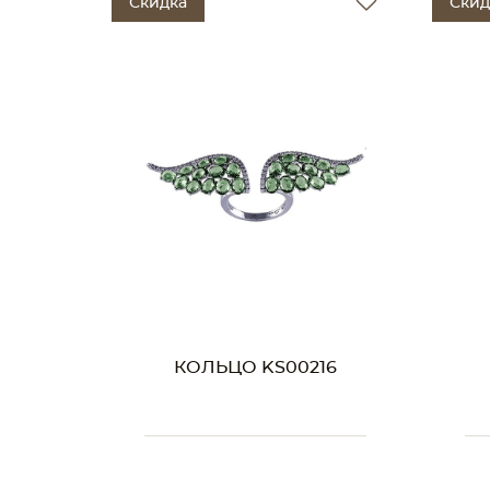
Скидка
Скид
КОЛЬЦО KS00216