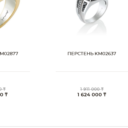
M02637
ПЕРСТЕНЬ KM02244
0 ₸
5 081 000 ₸
00 ₸
4 319 000 ₸