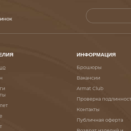
винок
ЕЛИЯ
ИНФОРМАЦИЯ
цо
Брошюры
н
Вакансии
ги
Armat Club
ты
Проверка подлиннос
лет
Контакты
е
Публичная оферта
т
Возврат изделий и