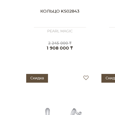
КОЛЬЦО KS02843
PEARL MAGIC
2 245 000 ₸
1 908 000 ₸
Скидка
Скид