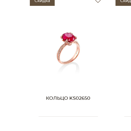
Скидка
Скид
КОЛЬЦО KS02650