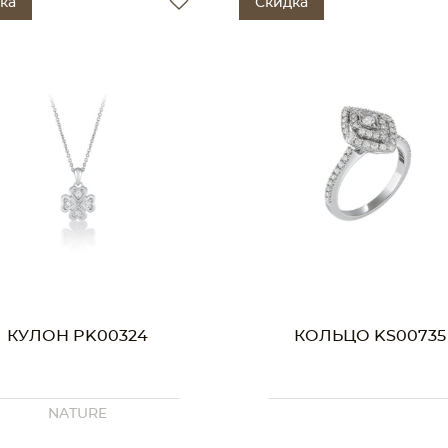
ка
Скидка
КУЛОН PK00324
КОЛЬЦО KS00735
NATURE