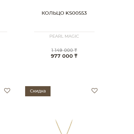
КОЛЬЦО KS00553
PEARL MAGIC
1 149 000 ₸
977 000 ₸
Скидка