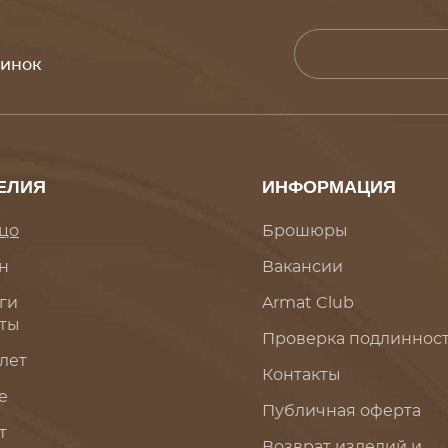
винок
ЕЛИЯ
ИНФОРМАЦИЯ
цо
Брошюры
н
Вакансии
ги
Armat Club
ты
Проверка подлиннос
лет
Контакты
е
Публичная оферта
т
Возврат изделий и