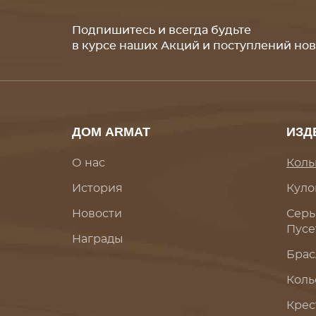
Подпишитесь и всегда будьте
в курсе наших Акций и поступлений но
ДОМ ARMAT
ИЗД
О нас
Коль
История
Куло
Новости
Серь
Пусе
Награды
Брас
Коль
Крес