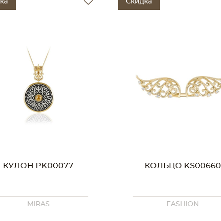
ка
Скидка
КУЛОН PK00077
КОЛЬЦО KS00660
MIRAS
FASHION