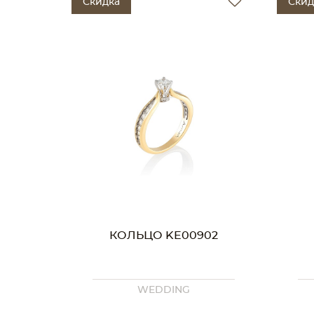
Скидка
Скид
КОЛЬЦО KE00902
WEDDING