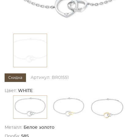
Артикул: BR01551
Скидка
Цвет:
WHITE
Металл:
Белое золото
Проба:
585